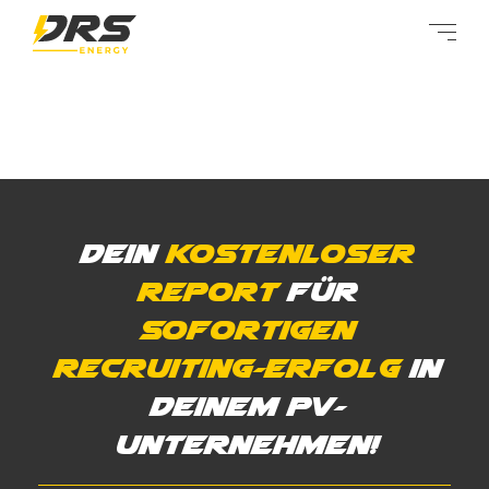
Dein
kostenloser
Report
für
sofortigen
Recruiting-Erfolg
in
deinem PV-
Unternehmen!