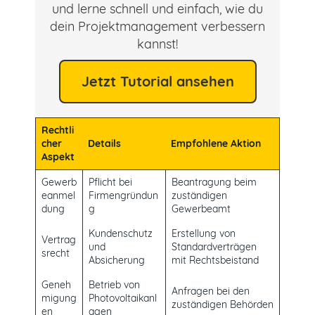
und lerne schnell und einfach, wie du
dein Projektmanagement verbessern
kannst!
Jetzt Tutorial ansehen
Rechtli
cher
Details
Empfohlene Aktion
Aspekt
Gewerb
Pflicht bei
Beantragung beim
eanmel
Firmengründun
zuständigen
dung
g
Gewerbeamt
Kundenschutz
Erstellung von
Vertrag
und
Standardverträgen
srecht
Absicherung
mit Rechtsbeistand
Geneh
Betrieb von
Anfragen bei den
migung
Photovoltaikanl
zuständigen Behörden
en
agen