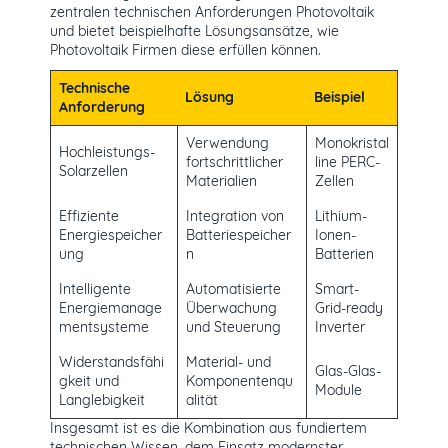
zentralen technischen Anforderungen Photovoltaik
und bietet beispielhafte Lösungsansätze, wie
Photovoltaik Firmen diese erfüllen können.
Technische
Lösung
Beispiel
Anforderung
Verwendung
Monokristal
Hochleistungs-
fortschrittlicher
line PERC-
Solarzellen
Materialien
Zellen
Effiziente
Integration von
Lithium-
Energiespeicher
Batteriespeicher
Ionen-
ung
n
Batterien
Intelligente
Automatisierte
Smart-
Energiemanage
Überwachung
Grid-ready
mentsysteme
und Steuerung
Inverter
Widerstandsfähi
Material- und
Glas-Glas-
gkeit und
Komponentenqu
Module
Langlebigkeit
alität
Insgesamt ist es die Kombination aus fundiertem
technischen Wissen, dem Einsatz modernster