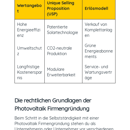
Unique Selling
Wertangebo
Proposition
Erlösmodell
t
(USP)
Hohe
Verkauf von
Patentierte
Energieeffizi
Komplettanlag
Solartechnologie
enz
en
Grüne
Umweltschut
CO2-neutrale
Energieabonne
z
Produktion
ments
Langfristige
Service- und
Modulare
Kostenerspar
Wartungsvertr
Erweiterbarkeit
nis
äge
Die rechtlichen Grundlagen der
Photovoltaik Firmengründung
Beim Schritt in die Selbstständigkeit mit einer
Photovoltaik Firmengründung stehen du als
Unternehmerin oder Unternehmer vor verschiedenen