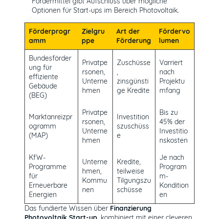
Fördermittel gibt Aufschluss über mögliche
Optionen für Start-ups im Bereich Photovoltaik.
Förderprogr
Zielgru
Art der
Fördervo
amm
ppe
Förderung
lumen
Bundesförder
Privatpe
Zuschüsse
Varriert
ung für
rsonen,
,
nach
effiziente
Unterne
zinsgünsti
Projektu
Gebäude
hmen
ge Kredite
mfang
(BEG)
Privatpe
Bis zu
Marktanreizpr
Investition
rsonen,
45% der
ogramm
szuschüss
Unterne
Investitio
(MAP)
e
hmen
nskosten
KfW-
Je nach
Unterne
Kredite,
Programme
Program
hmen,
teilweise
für
m-
Kommu
Tilgungszu
Erneuerbare
Kondition
nen
schüsse
Energien
en
Das fundierte Wissen über
Finanzierung
Photovoltaik Start-up
, kombiniert mit einer cleveren