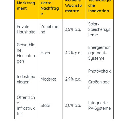
Marktseg
zierte
Wachstu
che
ment
Nachfrag
msrate
Innovation
e
Solar-
Private
Zunehme
3,5% p.a.
Speichersys
Haushalte
nd
teme
Gewerblic
Energieman
he
Hoch
4,2% p.a.
agement-
Einrichtun
Systeme
gen
Photovoltaik
Industriea
-
Moderat
2,9% p.a.
nlagen
Großanlage
n
Öffentlich
e
Integrierte
Stabil
3,0% p.a.
Infrastruk
PV-Systeme
tur