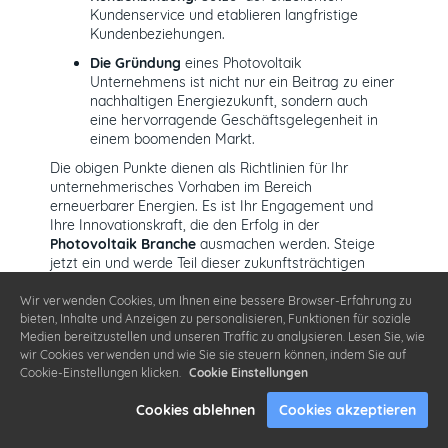
Kundenservice und etablieren langfristige
Kundenbeziehungen.
Die Gründung
eines Photovoltaik
Unternehmens ist nicht nur ein Beitrag zu einer
nachhaltigen Energiezukunft, sondern auch
eine hervorragende Geschäftsgelegenheit in
einem boomenden Markt.
Die obigen Punkte dienen als Richtlinien für Ihr
unternehmerisches Vorhaben im Bereich
erneuerbarer Energien. Es ist Ihr Engagement und
Ihre Innovationskraft, die den Erfolg in der
Photovoltaik Branche
ausmachen werden. Steige
jetzt ein und werde Teil dieser zukunftsträchtigen
Industrie.
Wir verwenden Cookies, um Ihnen eine bessere Browser-Erfahrung zu
bieten, Inhalte und Anzeigen zu personalisieren, Funktionen für soziale
Medien bereitzustellen und unseren Traffic zu analysieren. Lesen Sie, wie
Teamzusammenstellung und
wir Cookies verwenden und wie Sie sie steuern können, indem Sie auf
Cookie-Einstellungen klicken.
Cookie Einstellungen
Mitarbeiterführung
Cookies ablehnen
Cookies akzeptieren
Ein effizientes
Team Photovoltaik Unternehmen
ist
entscheidend für den Betrieb und Erfolg in der