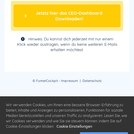
Jetztz hier das CEO-Dashboard 
Downloaden!
Hinweis: Du kannst dich jederzeit mit nur einem
Klick wieder austragen, wenn du keine weiteren E-Mails
erhalten möchtest.
© FunnelCockpit -
Impressum
|
Datenschutz
Wir verwenden Cookies, um Ihnen eine bessere Browser-Erfahrung zu
bieten, Inhalte und Anzeigen zu personalisieren, Funktionen für soziale
Medien bereitzustellen und unseren Traffic zu analysieren. Lesen Sie, wie
wir Cookies verwenden und wie Sie sie steuern können, indem Sie auf
Cookie-Einstellungen klicken.
Cookie Einstellungen